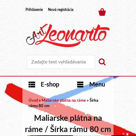
Prihlásenie
Nová registrácia
E-shop
Menu
Úvod
»
Maliarske plátna na ráme
»
Šírka
rámu 80 cm
Maliarske plátna na
ráme / Šírka rámu 80 cm