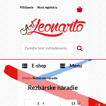
Prihlásenie
Nová registrácia
E-shop
Menu
Úvod
»
Rezbárske náradie
Rezbárske náradie
€
€