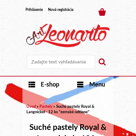
Prihlásenie
Nová registrácia
E-shop
Menu
Úvod
»
Pastely
»
Suché pastely Royal &
Langnickel - 12 ks "zemské odtiene"
Suché pastely Royal &